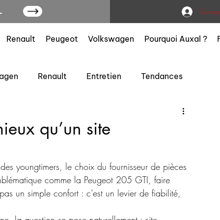
L
Connex
Renault
Peugeot
Volkswagen
Pourquoi Auxal ?
agen
Renault
Entretien
Tendances
ieux qu’un site
es youngtimers, le choix du fournisseur de pièces 
mblématique comme la Peugeot 205 GTI, faire 
s un simple confort : c’est un levier de fiabilité, 
ne, la question se pose naturellement : site 