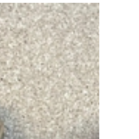
youngtimer, les 205 GTI et 205 Rallye sont les
sœurs siamoises de la sportivité Peugeot et
icônes incontestées des années 1980 et 1990.
Mais à plaisir de conduite inégalé se mêlent
encore très souvent les affres d’une mécanique
malmenée par le temps. Lors de votre
inspection avant achat ou dans la logique
d’une remise en état digne de sa réputation, le
système de freinage des 205 GTI et 205 Rallye
mérite une attention toute particulière. À tel