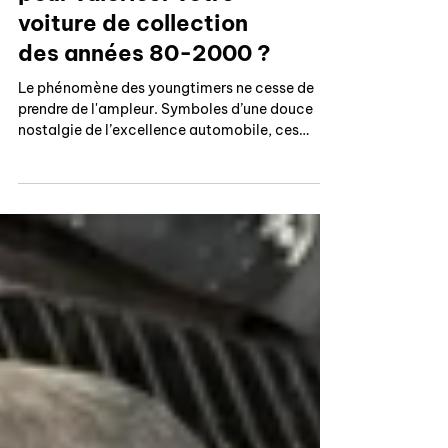
mécanique est la clé
pour valoriser votre
voiture de collection
des années 80-2000 ?
Le phénomène des youngtimers ne cesse de
prendre de l'ampleur. Symboles d’une douce
nostalgie de l’excellence automobile, ces
voitures mythiques des années 1980 à 2000
s'installent durablement dans le cœur des
collectionneurs et sur le marché de l'occasion.
Qu'il s'agisse d'une citadine sportive type 205
GTI, Golf 1 GTI, R5 Alpine ou Super 5 GT Turbo,
d'une berline haut de gamme ou d'un cabriolet
de caractère, entretenir ces véhicules
demande une rigueur absolue. Face à la mu