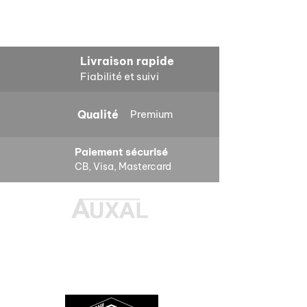
Livraison rapide
Fiabilité et suivi
Qualité
Premium
Paiement sécurisé
CB, Visa, Mastercard
Des pièces 100% conformes à
l'origine, pour remettre votre bolide
sur la route et revivre les sensations
des années 80-90.