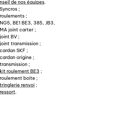
nseil de nos équipes
.
Syncros ;
roulements ;
NG5, BE1 BE3, 385, JB3,
MA joint carter ;
joint BV ;
joint transmission ;
cardan SKF ;
cardan origine ;
transmission ;
kit roulement BE3
;
roulement boite ;
tringlerie renvoi
;
ressort
.