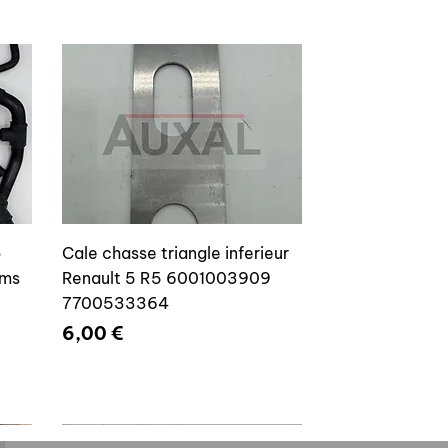
o
Cale chasse triangle inferieur
ams
Renault 5 R5 6001003909
7700533364
Prix
6,00 €