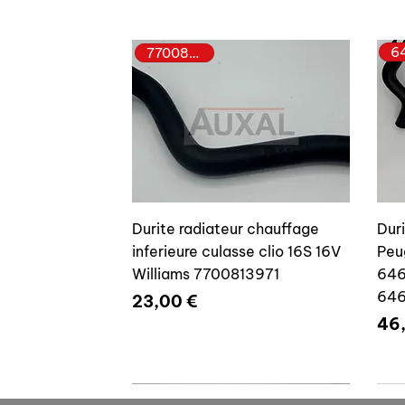
7700813971
Durite radiateur chauffage
Dur
inferieure culasse clio 16S 16V
Peu
Williams 7700813971
646
64
Prix
23,00 €
Pri
46
7700804635