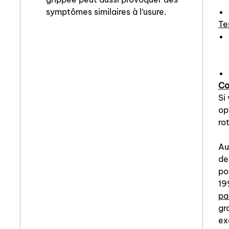
symptômes similaires à l’usure.
Te
Co
Si
op
rot
Au
de
po
19
pa
gr
ex