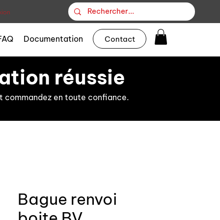
ion
FAQ
Documentation
Contact
ation réussie
s et commandez en toute confiance.
Bague renvoi
boite BV