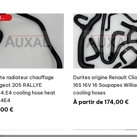
6464E4
ite radiateur chauffage
Durites origine Renault Cli
geot 205 RALLYE
16S 16V 16 Soupapes Willi
4.E4 cooling hose heat
cooling hoses
64E4
Prix promotionnel
À partir de
174,00 €
x
,00 €
6464E4
7700804636