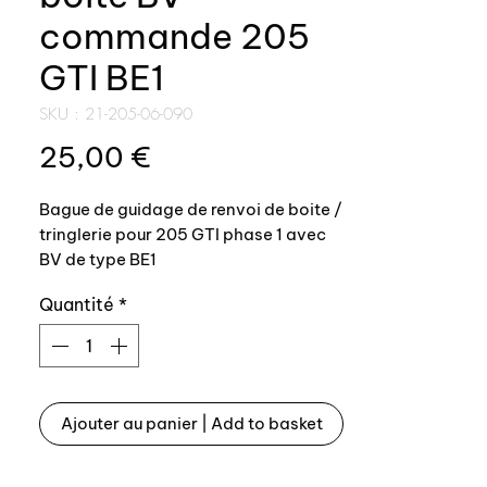
commande 205
GTI BE1
SKU : 21-205-06-090
Prix
25,00 €
Bague de guidage de renvoi de boite /
tringlerie pour 205 GTI phase 1 avec
BV de type BE1
Quantité
*
Bague en bronze CuSn7Pb7Zn3 / U-
E7PB7Z3 pour une fiabilitée sans
faille.
Ajouter au panier | Add to basket