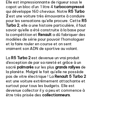
Elle est impressionnante de rigueur sous le
capot un bloc d’un 1 litre 4
turbocompressé
qui développe 160 chevaux. Notre
R5 Turbo
2
est une voiture très émouvante à conduire
pour les sensations qu’elle procure. Cette
R5
Turbo 2
, elle a une histoire particulière, il faut
savoir qu'elle a été construite à la base pour
la compétition et
Renault
a dû fabriquer des
modèles de série pour pouvoir l’homologuer
et la faire rouler en course et on sent
vraiment son ADN de sportive au volant.
La
R5 Turbo 2
est devenue un vrai produit
d'exception de par sa rareté et grâce à un
sacré
palmarès
sur les plus
grands rallyes
de
la planète. Malgré le fait qu’elle ne possède
pas de vitre électrique ! La
Renault 5 Turbo 2
est une voiture extrêmement attachante et
surtout pour tous les budgets. Elle est
devenue collector il y a peu et commence à
être très prisée des
collectionneurs
.