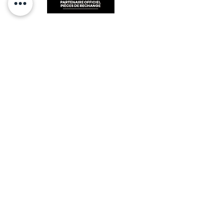
RESTEZ CONECTÉ
HORAIRES D'OUVERTURE
Lundi : 14h - 17h
Mardi : 9h - 12h 14h - 17h
Mercredi : Fermé
Jeudi : 9h - 12h 14h - 17h
Vendredi : 9h - 12h