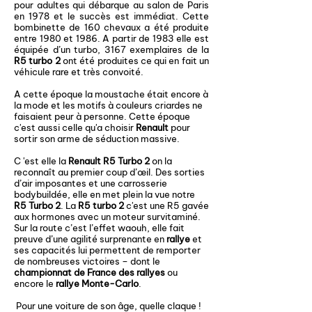
pour adultes qui débarque au salon de Paris
en 1978 et le succès est immédiat. Cette
bombinette de 160 chevaux a été produite
entre 1980 et 1986. A partir de 1983 elle est
équipée d’un turbo, 3167 exemplaires de la
R5 turbo 2
ont été produites ce qui en fait un
véhicule rare et très convoité.
A cette époque la moustache était encore à
la mode et les motifs à couleurs criardes ne
faisaient peur à personne. Cette époque
c'est aussi celle qu'a choisir
Renault
pour
sortir son arme de séduction massive.
C 'est elle la
Renault R5 Turbo 2
on la
reconnaît au premier coup d’œil. Des sorties
d’air imposantes et une carrosserie
bodybuildée, elle en met plein la vue notre
R5 Turbo 2
. La
R5 turbo 2
c'est une R5 gavée
aux hormones avec un moteur survitaminé.
Sur la route c’est l’effet waouh, elle fait
preuve d’une agilité surprenante en
rallye
et
ses capacités lui permettent de remporter
de nombreuses victoires – dont le
championnat de France des rallyes
ou
encore le
rallye Monte-Carlo
.
Pour une voiture de son âge, quelle claque !