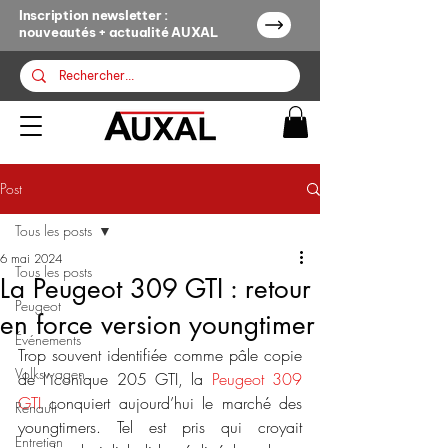
Inscription newsletter :
nouveautés + actualité AUXAL
Post
Tous les posts
6 mai 2024
Tous les posts
La Peugeot 309 GTI : retour
Peugeot
en force version youngtimer
Événements
Trop souvent identifiée comme pâle copie 
Volkswagen
de l’iconique 205 GTI, la 
Peugeot 309 
GTI 
conquiert aujourd’hui le marché des 
Renault
youngtimers. Tel est pris qui croyait 
Entretien