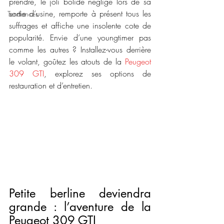
prendre, le joli bolide négligé lors de sa 
sortie d’usine, remporte à présent tous les 
Tendances
suffrages et affiche une insolente cote de 
popularité. Envie d’une youngtimer pas 
comme les autres ? Installez-vous derrière 
le volant, goûtez les atouts de la 
Peugeot 
309 GTI
, explorez ses options de 
restauration et d’entretien.
Petite berline deviendra 
grande : l’aventure de la 
Peugeot 309 GTI