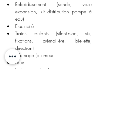
Refroidissement (sonde, vase 
expansion, kit distribution pompe à 
eau)
Electricité
Trains roulants (silent-bloc, vis, 
fixations, crémaillère, biellette, 
direction)
Allumage (allumeur)
Feux
Jantes et centre de roue
Etc.
La valeur n’attend pas le nombre des 
années : suivant la route empruntée par de 
nombreuses voitures anciennes, la 
Peugeot 
309 GTI
 renoue avec le succès. La magie 
youngtimer opère, installant cette sportive 
des années 1990 à sa juste place dans le 
cœur des collectionneurs. S’il est parfois 