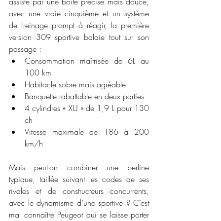
assisté par une boite précise mais douce, 
avec une vraie cinquième et un système 
de freinage prompt à réagir, la première 
version 309 sportive balaie tout sur son 
passage :
Consommation maîtrisée de 6L au 
100 km
Habitacle sobre mais agréable
Banquette rabattable en deux parties
4 cylindres « XU » de 1,9 L pour 130 
ch
Vitesse maximale de 186 à 200 
km/h
Mais peut-on combiner une berline 
typique, taillée suivant les codes de ses 
rivales et de constructeurs concurrents, 
avec le dynamisme d’une sportive ? C’est 
mal connaître Peugeot qui se laisse porter 