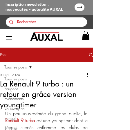
Inscription newsletter :
nouveautés + actualité AUXAL
Post
Tous les posts
3 sept. 2024
Tous les posts
La Renault 9 turbo : un
Peugeot
retour en grâce version
Événements
youngtimer
Volkswagen
Un peu sous-estimée du grand public, la 
Renault
Renault 9 turbo
 est une youngtimer dont le 
récent succès enflamme les clubs de 
Entretien