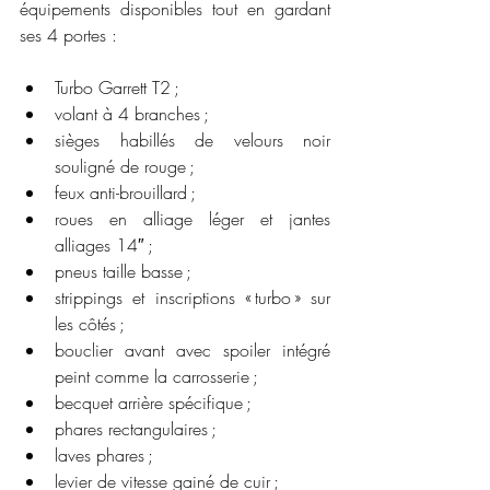
équipements disponibles tout en gardant 
ses 4 portes :
Turbo Garrett T2 ;
volant à 4 branches ;
sièges habillés de velours noir 
souligné de rouge ;
feux anti-brouillard ;
roues en alliage léger et jantes 
alliages 14″ ;
pneus taille basse ;
strippings et inscriptions « turbo » sur 
les côtés ;
bouclier avant avec spoiler intégré 
peint comme la carrosserie ;
becquet arrière spécifique ;
phares rectangulaires ;
laves phares ;
levier de vitesse gainé de cuir ;