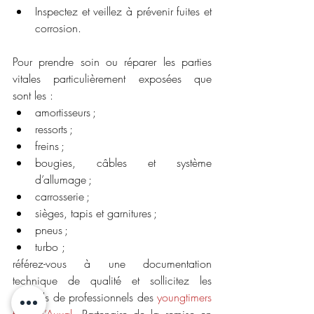
Inspectez et veillez à prévenir fuites et 
corrosion.
Pour prendre soin ou réparer les parties 
vitales particulièrement exposées que 
sont les :
amortisseurs ;
ressorts ;
freins ;
bougies, câbles et système 
d’allumage ;
carrosserie ;
sièges, tapis et garnitures ;
pneus ;
turbo ;
référez-vous à une documentation 
technique de qualité et sollicitez les 
conseils de professionnels des 
youngtimers 
tels qu’Auxal
. Partenaire de la remise en 