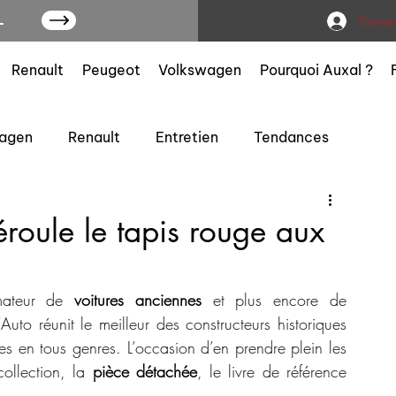
L
Connex
Renault
Peugeot
Volkswagen
Pourquoi Auxal ?
agen
Renault
Entretien
Tendances
roule le tapis rouge aux
mateur de 
voitures anciennes
 et plus encore de 
to réunit le meilleur des constructeurs historiques 
s en tous genres. L’occasion d’en prendre plein les 
ollection, la 
pièce détachée
, le livre de référence 