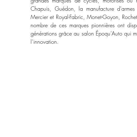
grandes marques de cycles, motorisés ou non
Chapuis, Guédon, la manufacture d'armes de
Mercier et Royal-Fabric, Monet-Goyon, Rochet-Sc
nombre de ces marques pionnières ont dispar
générations grâce au salon Époqu’Auto qui met 
l’innovation.