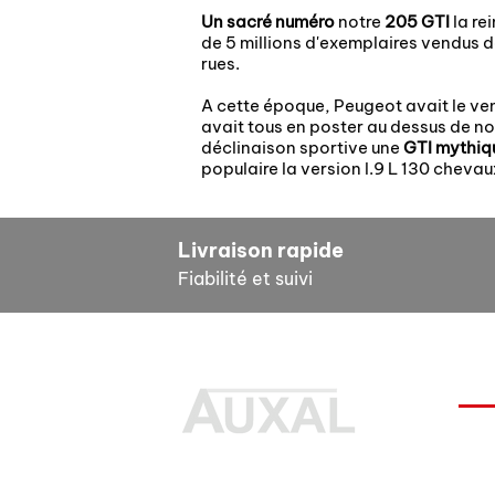
Un sacré numéro
notre
205 GTI
la re
de 5 millions d'exemplaires vendus d
rues.
A cette époque, Peugeot avait le ve
avait tous en poster au dessus de no
déclinaison sportive une
GTI mythi
populaire la version l.9 L 130 chevau
Livraison rapide
Fiabilité et suivi
INF
Pour
Des pièces 100% conformes à
FAQ
l'origine, pour remettre votre