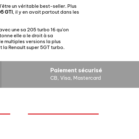
'être un véritable best-seller. Plus
5 GTI
, il y en avait partout dans les
avec une sa 205 turbo 16 qu'on
nne elle a le droit à sa
e multiples versions la plus
st la Renault super 5GT turbo.
Paiement sécurisé
CB, Visa, Mastercard
HORAIRES D'OUVERTURE
Lundi : 14h - 17h
Mardi : 9h - 12h 14h - 17h
Mercredi : Fermé