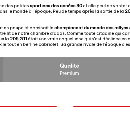
ine des petites
sportives des années 80
et elle peut se vanter d
ans le monde à l'époque. Peu de temps après la sortie de la
20
nt en poupe et dominait le
championnat du monde des rallyes
tre lit de notre chambre d’ados. Comme toute citadine qui carto
que
la
205 GTI
était une vraie coqueluche qui s'est déclinée en d
x le tout en berline cabriolet. Sa grande rivale de l'époque c'e
Qualité
Premium
O
NOS BOLIDES
quoi Auxal ?
Peugeot
Renault